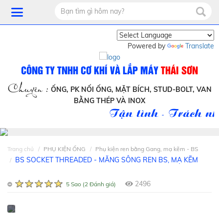
Powered by
Translate
CÔNG TY TNHH CƠ KHÍ VÀ LẮP MÁY
THÁI SƠN
Chuyên :
ỐNG, PK NỐI ỐNG, MẶT BÍCH, STUD-BOLT, VAN
BẰNG THÉP VÀ INOX
Tận tình - Trách nhi
Trang chủ
PHỤ KIỆN ỐNG
Phụ kiện ren bằng Gang, mạ kẽm - BS
BS SOCKET THREADED - MĂNG SÔNG REN BS, MẠ KẼM
2496
5 Sao (2 Đánh giá)