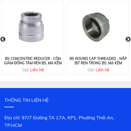
BS CONCENTRIC REDUCER - CÔN
BS ROUND CAP THREADED - NẮP
GIẢM ĐỒNG TÂM REN BS, MẠ KẼM
BỊT REN TRONG BS, MẠ KẼM
Giá:
Liên hệ
Giá:
Liên hệ
THÔNG TIN LIÊN HỆ
Địa chỉ: 97/7 Đường TA 17A, KP1, Phường Thới An,
TP.HCM