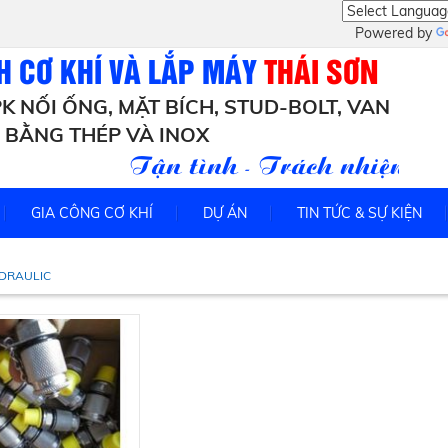
Powered by
H CƠ KHÍ VÀ LẮP MÁY
THÁI SƠN
K NỐI ỐNG, MẶT BÍCH, STUD-BOLT, VAN
BẰNG THÉP VÀ INOX
Tận tình - Trách nhiệm - Uy
GIA CÔNG CƠ KHÍ
DỰ ÁN
TIN TỨC & SỰ KIỆN
DRAULIC