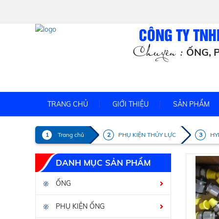
CÔNG TY TNH
Chuyên :
ỐNG, P
TRANG CHỦ
GIỚI THIỆU
SẢN PHẨM
Trang chủ
PHỤ KIỆN THỦY LỰC
HY
DANH MỤC SẢN PHẨM
ỐNG
PHỤ KIỆN ỐNG