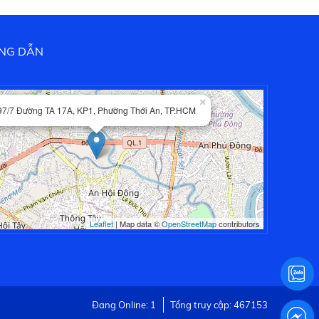
NG DẪN
×
97/7 Đường TA 17A, KP1, Phường Thới An, TP.HCM
Leaflet
| Map data ©
OpenStreetMap
contributors
Đang Online: 1
Tổng truy cập: 467153