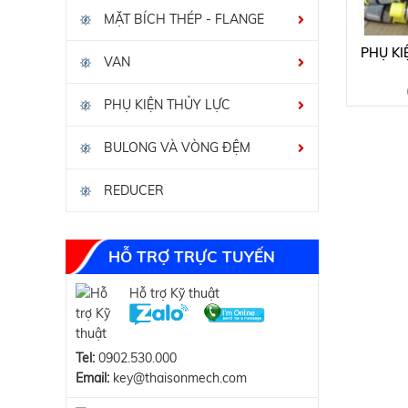
MẶT BÍCH THÉP - FLANGE
PHỤ KI
VAN
PHỤ KIỆN THỦY LỰC
BULONG VÀ VÒNG ĐỆM
REDUCER
HỖ TRỢ TRỰC TUYẾN
Hỗ trợ Kỹ thuật
Tel:
0902.530.000
Email:
key@thaisonmech.com