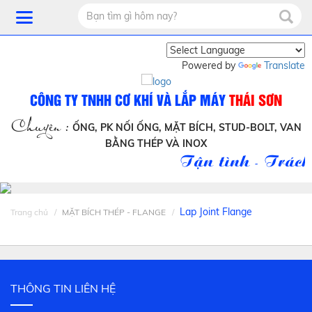
Powered by
Translate
CÔNG TY TNHH CƠ KHÍ VÀ LẮP MÁY
THÁI SƠN
Chuyên :
ỐNG, PK NỐI ỐNG, MẶT BÍCH, STUD-BOLT, VAN
BẰNG THÉP VÀ INOX
Tận tình - Trách
Lap Joint Flange
Trang chủ
MẶT BÍCH THÉP - FLANGE
THÔNG TIN LIÊN HỆ