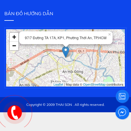
BẢN ĐỒ HƯỚNG DẪN
×
+
97/7 Đường TA 17A, KP1, Phường Thới An, TP.HCM
−
Leaflet
| Map data ©
OpenStreetMap
contributors
Copyright © 2009 THAI SON . All rights reserved.