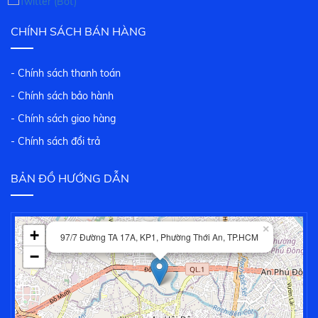
CHÍNH SÁCH BÁN HÀNG
- Chính sách thanh toán
- Chính sách bảo hành
- Chính sách giao hàng
- Chính sách đổi trả
BẢN ĐỒ HƯỚNG DẪN
×
+
97/7 Đường TA 17A, KP1, Phường Thới An, TP.HCM
−