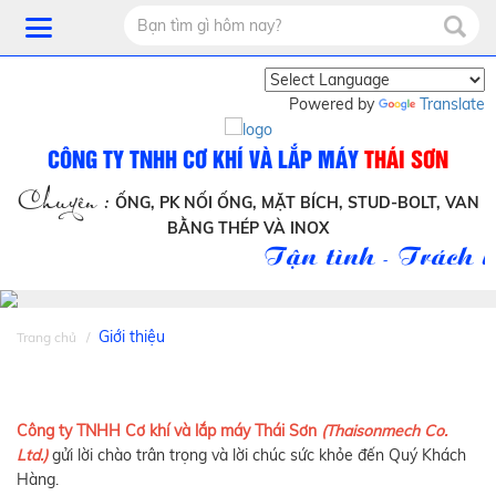
Powered by
Translate
CÔNG TY TNHH CƠ KHÍ VÀ LẮP MÁY
THÁI SƠN
Chuyên :
ỐNG, PK NỐI ỐNG, MẶT BÍCH, STUD-BOLT, VAN
BẰNG THÉP VÀ INOX
Tận tình - Trách n
Giới thiệu
Trang chủ
Công ty TNHH Cơ khí và lắp máy Thái Sơn
(Thaisonmech Co.
Ltd.)
gửi lời chào trân trọng và lời chúc sức khỏe đến Quý Khách
Hàng.