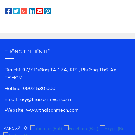
THÔNG TIN LIÊN HỆ
Địa chỉ: 97/7 Đường TA 17A, KP1, Phường Thới An,
TP.HCM
Hotline: 0902 530 000
Email: key@thaisonmech.com
Website: www.
thaisonmech.com
MẠNG XÃ HỘI: