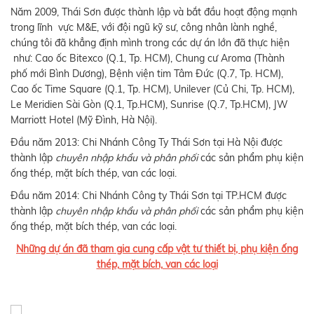
Năm 2009, Thái Sơn được thành lập và bắt đầu hoạt động mạnh
trong lĩnh vực M&E, với đội ngũ kỹ sư, công nhân lành nghề,
chúng tôi đã khẳng định mình trong các dự án lớn đã thực hiện
như: Cao ốc Bitexco (Q.1, Tp. HCM), Chung cư Aroma (Thành
phố mới Bình Dương), Bệnh viện tim Tâm Đức (Q.7, Tp. HCM),
Cao ốc Time Square (Q.1, Tp. HCM), Unilever (Củ Chi, Tp. HCM),
Le Meridien Sài Gòn (Q.1, Tp.HCM), Sunrise (Q.7, Tp.HCM), JW
Marriott Hotel (Mỹ Đình, Hà Nội).
Đầu năm 2013: Chi Nhánh Công Ty Thái Sơn tại Hà Nội được
thành lập
chuyên nhập khẩu và phân phối
các sản phẩm phụ kiện
ống thép, mặt bích thép, van các loại.
Đầu năm 2014: Chi Nhánh Công ty Thái Sơn tại TP.HCM được
thành lập
chuyên nhập khẩu và phân phối
các sản phẩm phụ kiện
ống thép, mặt bích thép, van các loại.
Những dự án đã tham gia cung cấp vật tư thiết bị, phụ kiện ống
thép, mặt bích, van các loại