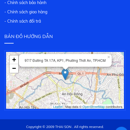
- Chính sách bảo hành
- Chính sách giao hàng
- Chính sách đổi trả
BẢN ĐỒ HƯỚNG DẪN
×
+
97/7 Đường TA 17A, KP1, Phường Thới An, TP.HCM
−
Leaflet
| Map data ©
OpenStreetMap
contributors
Copyright © 2009 THAI SON . All rights reserved.