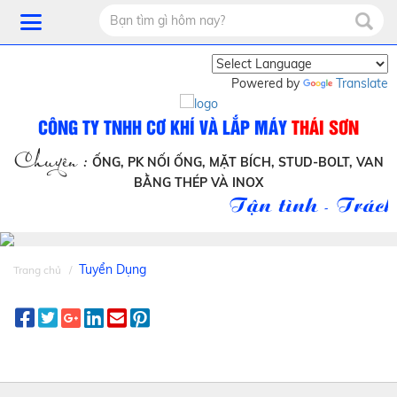
Powered by
Translate
CÔNG TY TNHH CƠ KHÍ VÀ LẮP MÁY
THÁI SƠN
Chuyên :
ỐNG, PK NỐI ỐNG, MẶT BÍCH, STUD-BOLT, VAN
BẰNG THÉP VÀ INOX
Tận tình - Trách
Tuyển Dụng
Trang chủ