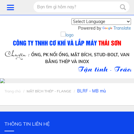
Powered by
Translate
CÔNG TY TNHH CƠ KHÍ VÀ LẮP MÁY
THÁI SƠN
Chuyên :
ỐNG, PK NỐI ỐNG, MẶT BÍCH, STUD-BOLT, VAN
BẰNG THÉP VÀ INOX
Tận tình - Trách
BLRF - MB mù
Trang chủ
MẶT BÍCH THÉP - FLANGE
THÔNG TIN LIÊN HỆ