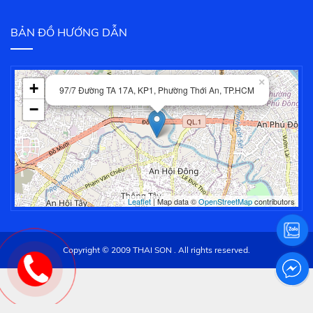
BẢN ĐỒ HƯỚNG DẪN
×
+
97/7 Đường TA 17A, KP1, Phường Thới An, TP.HCM
−
Leaflet
| Map data ©
OpenStreetMap
contributors
Copyright © 2009 THAI SON . All rights reserved.