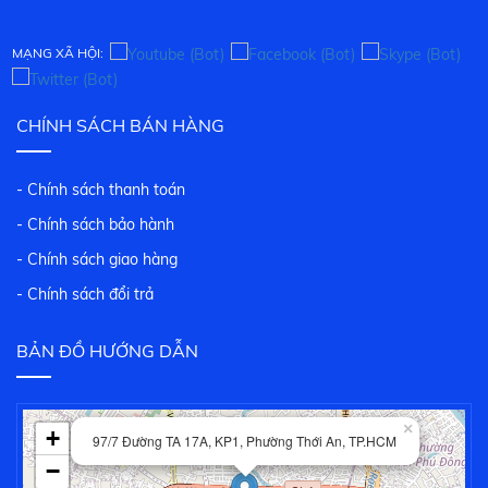
MẠNG XÃ HỘI:
CHÍNH SÁCH BÁN HÀNG
- Chính sách thanh toán
- Chính sách bảo hành
- Chính sách giao hàng
- Chính sách đổi trả
BẢN ĐỒ HƯỚNG DẪN
×
+
97/7 Đường TA 17A, KP1, Phường Thới An, TP.HCM
−