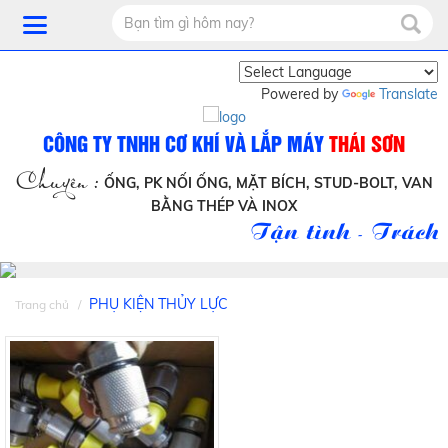
Powered by
Translate
CÔNG TY TNHH CƠ KHÍ VÀ LẮP MÁY
THÁI SƠN
Chuyên :
ỐNG, PK NỐI ỐNG, MẶT BÍCH, STUD-BOLT, VAN
BẰNG THÉP VÀ INOX
Tận tình - Trách 
PHỤ KIỆN THỦY LỰC
Trang chủ