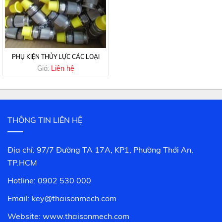
PHỤ KIỆN THỦY LỰC CÁC LOẠI
Giá:
Liên hệ
THÔNG TIN LIÊN HỆ
Địa chỉ: 97/7 Đường TA 17A, KP1, Phường Thới An,
TP.HCM
Hotline: 0902 530 000
Email: key@thaisonmech.com
Website: www.
thaisonmech.com