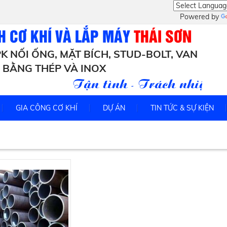
Powered by
H CƠ KHÍ VÀ LẮP MÁY
THÁI SƠN
K NỐI ỐNG, MẶT BÍCH, STUD-BOLT, VAN
BẰNG THÉP VÀ INOX
Tận tình - Trách nhiệm - U
GIA CÔNG CƠ KHÍ
DỰ ÁN
TIN TỨC & SỰ KIỆN