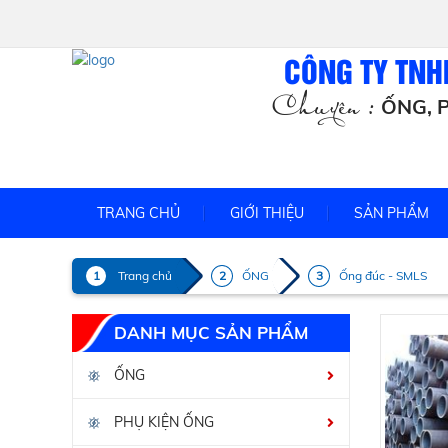
CÔNG TY TNH
Chuyên :
ỐNG, P
TRANG CHỦ
GIỚI THIỆU
SẢN PHẨM
Trang chủ
ỐNG
Ống đúc - SMLS
DANH MỤC SẢN PHẨM
ỐNG
PHỤ KIỆN ỐNG