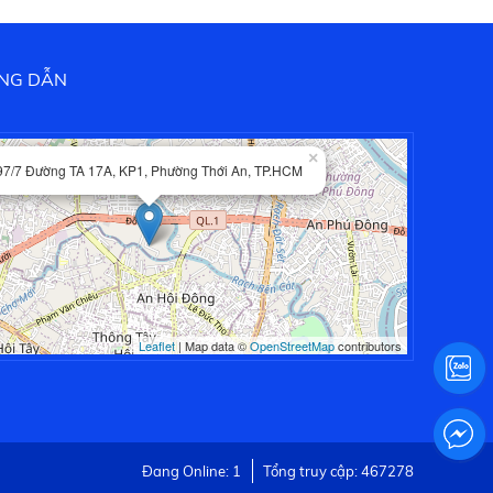
NG DẪN
×
97/7 Đường TA 17A, KP1, Phường Thới An, TP.HCM
Leaflet
| Map data ©
OpenStreetMap
contributors
Đang Online: 1
Tổng truy cập: 467278