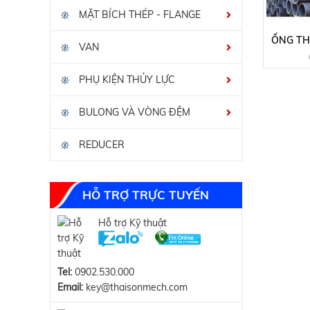
MẶT BÍCH THÉP - FLANGE
ỐNG TH
VAN
PHỤ KIỆN THỦY LỰC
BULONG VÀ VÒNG ĐỆM
REDUCER
HỖ TRỢ TRỰC TUYẾN
Hỗ trợ Kỹ thuật
Tel:
0902.530.000
Email:
key@thaisonmech.com