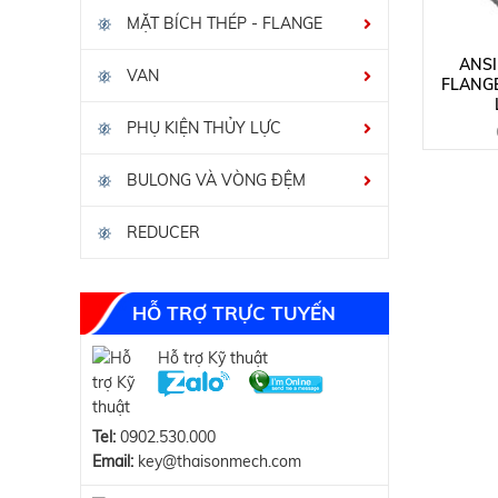
MẶT BÍCH THÉP - FLANGE
ANS
VAN
FLANGE
PHỤ KIỆN THỦY LỰC
BULONG VÀ VÒNG ĐỆM
REDUCER
HỖ TRỢ TRỰC TUYẾN
Hỗ trợ Kỹ thuật
Tel:
0902.530.000
Email:
key@thaisonmech.com