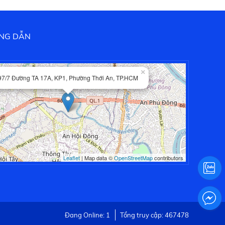
NG DẪN
×
97/7 Đường TA 17A, KP1, Phường Thới An, TP.HCM
Leaflet
| Map data ©
OpenStreetMap
contributors
Đang Online: 1
Tổng truy cập: 467478