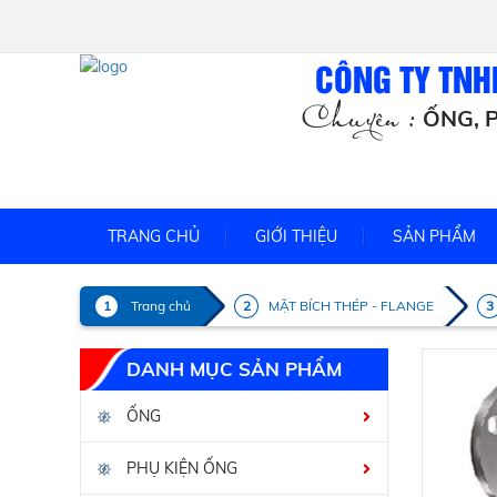
CÔNG TY TNH
Chuyên :
ỐNG, P
TRANG CHỦ
GIỚI THIỆU
SẢN PHẨM
Trang chủ
MẶT BÍCH THÉP - FLANGE
DANH MỤC SẢN PHẨM
ỐNG
PHỤ KIỆN ỐNG