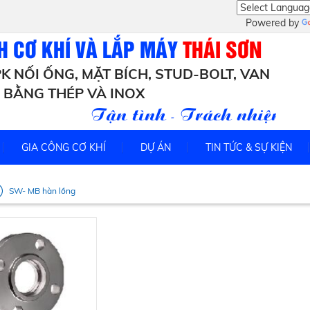
Powered by
H CƠ KHÍ VÀ LẮP MÁY
THÁI SƠN
K NỐI ỐNG, MẶT BÍCH, STUD-BOLT, VAN
BẰNG THÉP VÀ INOX
Tận tình - Trách nhiệm - Uy
GIA CÔNG CƠ KHÍ
DỰ ÁN
TIN TỨC & SỰ KIỆN
SW- MB hàn lồng