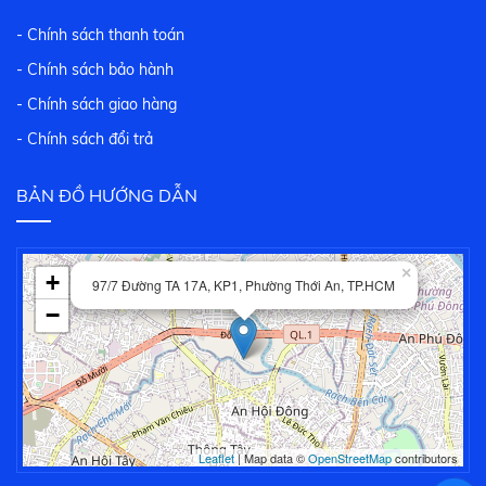
- Chính sách thanh toán
- Chính sách bảo hành
- Chính sách giao hàng
- Chính sách đổi trả
BẢN ĐỒ HƯỚNG DẪN
×
+
97/7 Đường TA 17A, KP1, Phường Thới An, TP.HCM
−
Leaflet
| Map data ©
OpenStreetMap
contributors