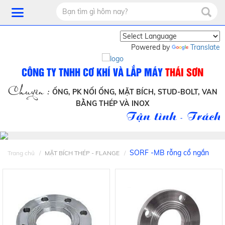
Powered by
Translate
CÔNG TY TNHH CƠ KHÍ VÀ LẮP MÁY
THÁI SƠN
Chuyên :
ỐNG, PK NỐI ỐNG, MẶT BÍCH, STUD-BOLT, VAN
BẰNG THÉP VÀ INOX
Tận tình - Trách 
SORF -MB rỗng cổ ngắn
Trang chủ
MẶT BÍCH THÉP - FLANGE