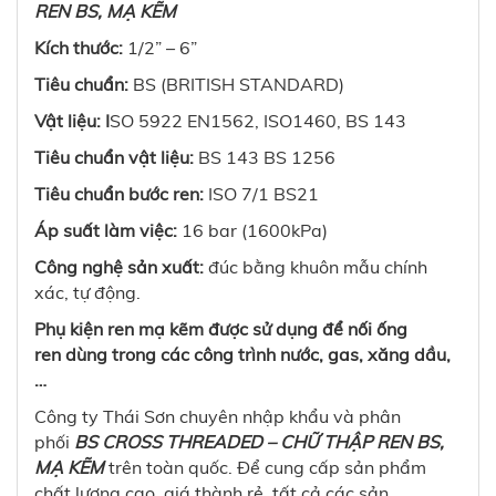
REN BS, MẠ KẼM
Kích thước:
1/2” – 6”
Tiêu chuẩn:
BS (BRITISH STANDARD)
Vật liệu: I
SO 5922 EN1562, ISO1460, BS 143
Tiêu chuẩn vật liệu:
BS 143 BS 1256
Tiêu chuẩn bước ren:
ISO 7/1 BS21
Áp suất làm việc:
16 bar (1600kPa)
Công nghệ sản xuất:
đúc bằng khuôn mẫu chính
xác, tự động.
Phụ kiện ren mạ kẽm được sử dụng để nối ống
ren dùng trong các công trình nước, gas, xăng dầu,
…
Công ty Thái Sơn chuyên nhập khẩu và phân
phối
BS CROSS THREADED – CHỮ THẬP REN BS,
MẠ KẼM
trên toàn quốc. Để cung cấp sản phẩm
chất lượng cao, giá thành rẻ, tất cả các sản