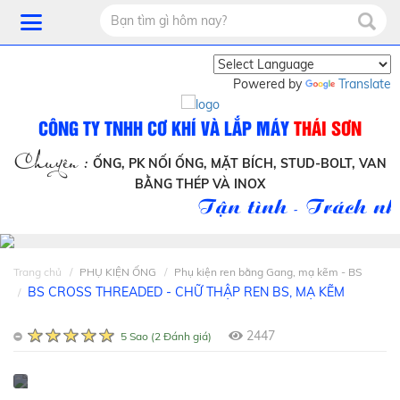
Powered by
Translate
CÔNG TY TNHH CƠ KHÍ VÀ LẮP MÁY
THÁI SƠN
Chuyên :
ỐNG, PK NỐI ỐNG, MẶT BÍCH, STUD-BOLT, VAN
BẰNG THÉP VÀ INOX
Tận tình - Trách nhi
Trang chủ
PHỤ KIỆN ỐNG
Phụ kiện ren bằng Gang, mạ kẽm - BS
BS CROSS THREADED - CHỮ THẬP REN BS, MẠ KẼM
2447
5 Sao (2 Đánh giá)