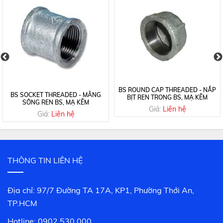
BS ROUND CAP THREADED - NẮP
BS SOCKET THREADED - MĂNG
BỊT REN TRONG BS, MẠ KẼM
SÔNG REN BS, MẠ KẼM
Giá:
Liên hệ
Giá:
Liên hệ
THÔNG TIN LIÊN HỆ
Địa chỉ: 97/7 Đường TA 17A, KP1, Phường Thới An,
TP.HCM
Hotline: 0902 530 000