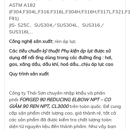
ASTM A182
(F304,F304L,F316,F316L,F304H,F316H,F317L,F321,F1
F91)
JIS- S25C、SUS304／SUS304L、SUS316／
SUS316L…
Công nghệ sản xuất:
rèn áp lực.
Các
tiêu chuẩn kỹ thuật Phụ kiện áp lực
được sử
dụng để nối ống dùng trong các đường ống : hơi,
gas, xăng dầu, dầu khí, hoá dầu…chịu áp lực cao
Quy trình sản xuất
Công ty Thái Sơn chuyên nhập khẩu và phân
phối
FORGED 90 REDUCING ELBOW NPT – CO
GIẢM 90 REN NPT, CL3000
trên toàn quốc. Để cung
cấp sản phẩm chất lượng cao, giá thành rẻ, tất cả
các sản phẩm đã được kiểm tra chất lượng toàn
diện từ nguyên liệu đến thành phầm. Như vậy bạn