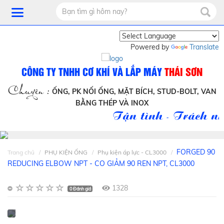
Powered by
Translate
CÔNG TY TNHH CƠ KHÍ VÀ LẮP MÁY
THÁI SƠN
Chuyên :
ỐNG, PK NỐI ỐNG, MẶT BÍCH, STUD-BOLT, VAN
BẰNG THÉP VÀ INOX
Tận tình - Trách nhi
FORGED 90
Trang chủ
PHỤ KIỆN ỐNG
Phụ kiện áp lực - CL3000
REDUCING ELBOW NPT - CO GIẢM 90 REN NPT, CL3000
1328
0 Đánh giá