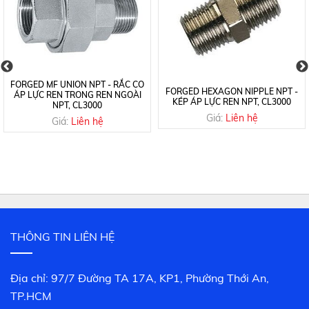
FORGED MF UNION NPT - RẮC CO
FORGED HEXAGON NIPPLE NPT -
ÁP LỰC REN TRONG REN NGOÀI
KÉP ÁP LỰC REN NPT, CL3000
NPT, CL3000
Giá:
Liên hệ
Giá:
Liên hệ
THÔNG TIN LIÊN HỆ
Địa chỉ: 97/7 Đường TA 17A, KP1, Phường Thới An,
TP.HCM