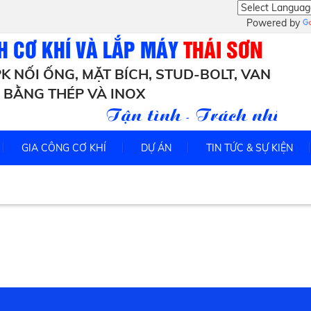
Powered by
H CƠ KHÍ VÀ LẮP MÁY
THÁI SƠN
K NỐI ỐNG, MẶT BÍCH, STUD-BOLT, VAN
BẰNG THÉP VÀ INOX
Tận tình - Trách nhiệm -
GIA CÔNG CƠ KHÍ
DỰ ÁN
TIN TỨC & SỰ KIỆN