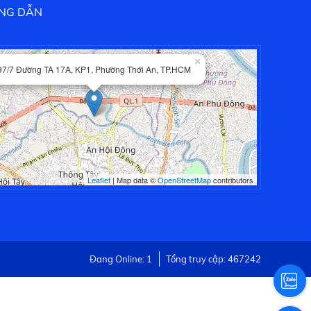
NG DẪN
×
97/7 Đường TA 17A, KP1, Phường Thới An, TP.HCM
Leaflet
| Map data ©
OpenStreetMap
contributors
Đang Online: 1
Tổng truy cập: 467242