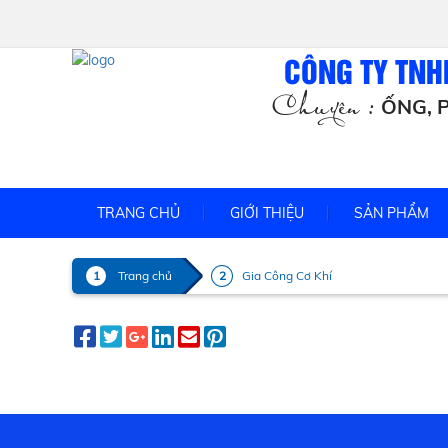
CÔNG TY TNH
Chuyên :
ỐNG, P
TRANG CHỦ
GIỚI THIỆU
SẢN PHẨM
Trang chủ
Gia Công Cơ Khí